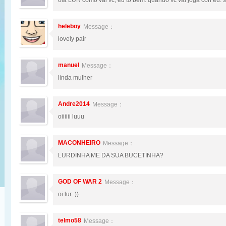
ola LUR como vai vc, eu to bem. quando vc vai joga con eu. 
heleboy
Message：
lovely pair
manuel
Message：
linda mulher
Andre2014
Message：
oiiiiii luuu
MACONHEIRO
Message：
LURDINHA ME DA SUA BUCETINHA?
GOD OF WAR 2
Message：
oi lur :))
telmo58
Message：